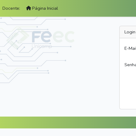
Docente:
Página Inicial
Login
E-Mai
Senh