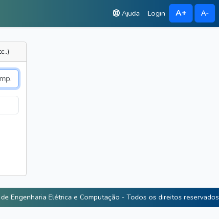
A+
Ajuda
Login
A-
..)
e Engenharia Elétrica e Computação - Todos os direitos reservados